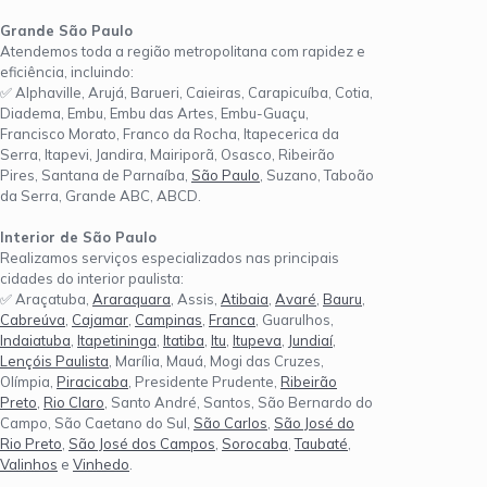
Grande São Paulo
Atendemos toda a região metropolitana com rapidez e
eficiência, incluindo:
✅ Alphaville, Arujá, Barueri, Caieiras, Carapicuíba, Cotia,
Diadema, Embu, Embu das Artes, Embu-Guaçu,
Francisco Morato, Franco da Rocha, Itapecerica da
Serra, Itapevi, Jandira, Mairiporã, Osasco, Ribeirão
Pires, Santana de Parnaíba,
São Paulo
, Suzano, Taboão
da Serra, Grande ABC, ABCD.
Interior de São Paulo
Realizamos serviços especializados nas principais
cidades do interior paulista:
✅ Araçatuba,
Araraquara
, Assis,
Atibaia
,
Avaré
,
Bauru
,
Cabreúva
,
Cajamar
,
Campinas
,
Franca
, Guarulhos,
Indaiatuba
,
Itapetininga
,
Itatiba
,
Itu
,
Itupeva
,
Jundiaí
,
Lençóis Paulista
, Marília, Mauá, Mogi das Cruzes,
Olímpia,
Piracicaba
, Presidente Prudente,
Ribeirão
Preto
,
Rio Claro
, Santo André, Santos, São Bernardo do
Campo, São Caetano do Sul,
São Carlos
,
São José do
Rio Preto
,
São José dos Campos
,
Sorocaba
,
Taubaté
,
Valinhos
e
Vinhedo
.