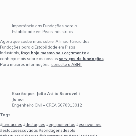
Importância das Fundações para a
Estabilidade em Pisos Industriais
Agora que soube mais sobre: A Importância das
Fundações para a Estabilidade em Pisos
Industriais,
faça hoje mesmo seu orçamento
e
conheça mais sobre os nossos
serviços de fundações
.
Para maiores informações,
consulte a ABNT
.
Escrito por: João Atilio Scaravelli
Junior
Engenheiro Civil – CREA 5070913012
Tags
#
fundacoes
#
destaques
#
equipamentos
#
escavacoes
#
estacasescavadas
#
sondagensdesolo
#
aberturabaldrames
#
aberturavalas
#
analisedosolo