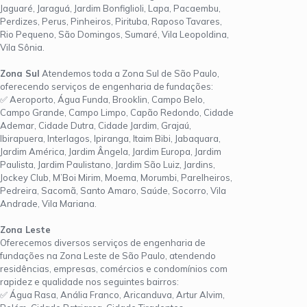
Jaguaré, Jaraguá, Jardim Bonfiglioli, Lapa, Pacaembu,
Perdizes, Perus, Pinheiros, Pirituba, Raposo Tavares,
Rio Pequeno, São Domingos, Sumaré, Vila Leopoldina,
Vila Sônia.
Zona Sul
Atendemos toda a Zona Sul de São Paulo,
oferecendo serviços de engenharia de fundações:
✅ Aeroporto, Água Funda, Brooklin, Campo Belo,
Campo Grande, Campo Limpo, Capão Redondo, Cidade
Ademar, Cidade Dutra, Cidade Jardim, Grajaú,
Ibirapuera, Interlagos, Ipiranga, Itaim Bibi, Jabaquara,
Jardim América, Jardim Ângela, Jardim Europa, Jardim
Paulista, Jardim Paulistano, Jardim São Luiz, Jardins,
Jockey Club, M’Boi Mirim, Moema, Morumbi, Parelheiros,
Pedreira, Sacomã, Santo Amaro, Saúde, Socorro, Vila
Andrade, Vila Mariana.
Zona Leste
Oferecemos diversos serviços de engenharia de
fundações na Zona Leste de São Paulo, atendendo
residências, empresas, comércios e condomínios com
rapidez e qualidade nos seguintes bairros:
✅ Água Rasa, Anália Franco, Aricanduva, Artur Alvim,