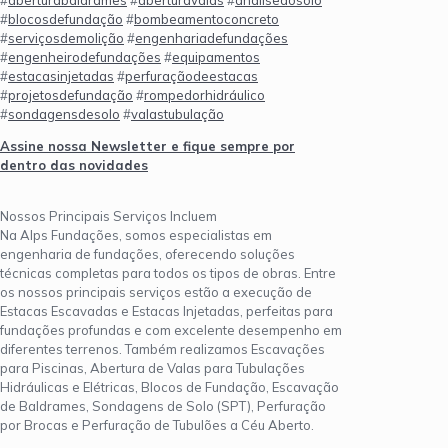
#
blocosdefundação
#
bombeamentoconcreto
#
serviçosdemolição
#
engenhariadefundações
#
engenheirodefundações
#
equipamentos
#
estacasinjetadas
#
perfuraçãodeestacas
#
projetosdefundação
#
rompedorhidráulico
#
sondagensdesolo
#
valastubulação
Assine nossa Newsletter e fique sempre por
dentro das novidades
Nossos Principais Serviços Incluem
Na Alps Fundações, somos especialistas em
engenharia de fundações, oferecendo soluções
técnicas completas para todos os tipos de obras. Entre
os nossos principais serviços estão a execução de
Estacas Escavadas e Estacas Injetadas, perfeitas para
fundações profundas e com excelente desempenho em
diferentes terrenos. Também realizamos Escavações
para Piscinas, Abertura de Valas para Tubulações
Hidráulicas e Elétricas, Blocos de Fundação, Escavação
de Baldrames, Sondagens de Solo (SPT), Perfuração
por Brocas e Perfuração de Tubulões a Céu Aberto.