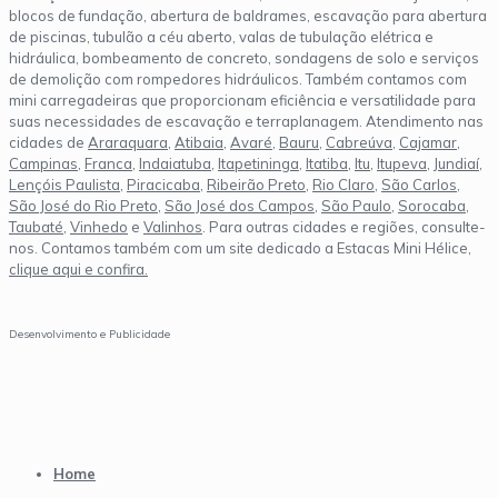
blocos de fundação, abertura de baldrames, escavação para abertura
de piscinas, tubulão a céu aberto, valas de tubulação elétrica e
hidráulica, bombeamento de concreto, sondagens de solo e serviços
de demolição com rompedores hidráulicos. Também contamos com
mini carregadeiras que proporcionam eficiência e versatilidade para
suas necessidades de escavação e terraplanagem. Atendimento nas
cidades de
Araraquara
,
Atibaia
,
Avaré
,
Bauru
,
Cabreúva
,
Cajamar
,
Campinas
,
Franca
,
Indaiatuba
,
Itapetininga
,
Itatiba
,
Itu
,
Itupeva
,
Jundiaí
,
Lençóis Paulista
,
Piracicaba
,
Ribeirão Preto
,
Rio Claro
,
São Carlos
,
São José do Rio Preto
,
São José dos Campos
,
São Paulo
,
Sorocaba
,
Taubaté
,
Vinhedo
e
Valinhos
. Para outras cidades e regiões, consulte-
nos. Contamos também com um site dedicado a Estacas Mini Hélice,
clique aqui e confira.
Desenvolvimento e Publicidade
Home