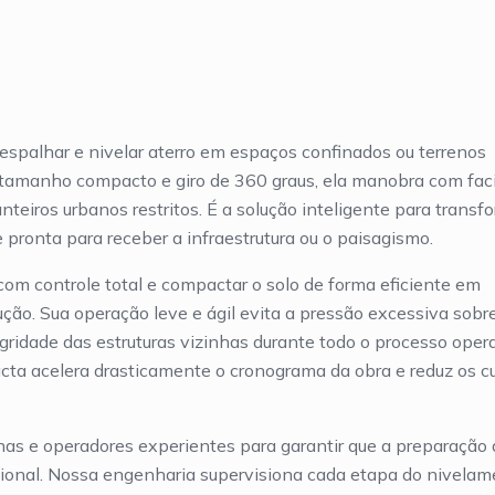
 espalhar e nivelar aterro em espaços confinados ou terrenos
amanho compacto e giro de 360 graus, ela manobra com faci
teiros urbanos restritos. É a solução inteligente para transf
pronta para receber a infraestrutura ou o paisagismo.
com controle total e compactar o solo de forma eficiente em
ção. Sua operação leve e ágil evita a pressão excessiva sobr
gridade das estruturas vizinhas durante todo o processo opera
acta acelera drasticamente o cronograma da obra e reduz os c
s e operadores experientes para garantir que a preparação 
gional. Nossa engenharia supervisiona cada etapa do nivelam