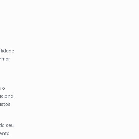
lidade
ormar
e o
cional.
ustos
do seu
ento,