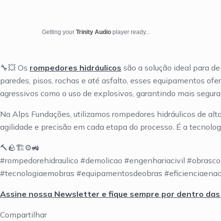
Getting your
Trinity Audio
player ready...
🔧💥 Os
rompedores hidráulicos
são a solução ideal para de
paredes, pisos, rochas e até asfalto, esses equipamentos 
agressivos como o uso de explosivos, garantindo mais segura
Na Alps Fundações, utilizamos rompedores hidráulicos de alta 
agilidade e precisão em cada etapa do processo. É a tecnologi
🔨🪨🏗️⚙️🚜
#rompedorehidraulico #demolicao #engenhariacivil #obrasc
#tecnologiaemobras #equipamentosdeobras #eficienciaenac
Assine nossa Newsletter e fique sempre por dentro das
Compartilhar