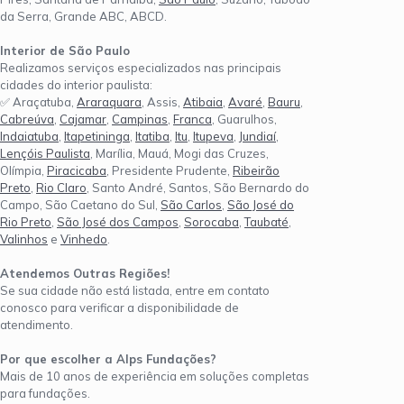
da Serra, Grande ABC, ABCD.
Interior de São Paulo
Realizamos serviços especializados nas principais
cidades do interior paulista:
✅ Araçatuba,
Araraquara
, Assis,
Atibaia
,
Avaré
,
Bauru
,
Cabreúva
,
Cajamar
,
Campinas
,
Franca
, Guarulhos,
Indaiatuba
,
Itapetininga
,
Itatiba
,
Itu
,
Itupeva
,
Jundiaí
,
Lençóis Paulista
, Marília, Mauá, Mogi das Cruzes,
Olímpia,
Piracicaba
, Presidente Prudente,
Ribeirão
Preto
,
Rio Claro
, Santo André, Santos, São Bernardo do
Campo, São Caetano do Sul,
São Carlos
,
São José do
Rio Preto
,
São José dos Campos
,
Sorocaba
,
Taubaté
,
Valinhos
e
Vinhedo
.
Atendemos Outras Regiões!
Se sua cidade não está listada, entre em contato
conosco para verificar a disponibilidade de
atendimento.
Por que escolher a Alps Fundações?
Mais de 10 anos de experiência em soluções completas
para fundações.