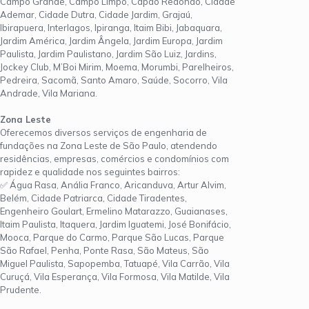
Campo Grande, Campo Limpo, Capão Redondo, Cidade
Ademar, Cidade Dutra, Cidade Jardim, Grajaú,
Ibirapuera, Interlagos, Ipiranga, Itaim Bibi, Jabaquara,
Jardim América, Jardim Ângela, Jardim Europa, Jardim
Paulista, Jardim Paulistano, Jardim São Luiz, Jardins,
Jockey Club, M’Boi Mirim, Moema, Morumbi, Parelheiros,
Pedreira, Sacomã, Santo Amaro, Saúde, Socorro, Vila
Andrade, Vila Mariana.
Zona Leste
Oferecemos diversos serviços de engenharia de
fundações na Zona Leste de São Paulo, atendendo
residências, empresas, comércios e condomínios com
rapidez e qualidade nos seguintes bairros:
✅ Água Rasa, Anália Franco, Aricanduva, Artur Alvim,
Belém, Cidade Patriarca, Cidade Tiradentes,
Engenheiro Goulart, Ermelino Matarazzo, Guaianases,
Itaim Paulista, Itaquera, Jardim Iguatemi, José Bonifácio,
Mooca, Parque do Carmo, Parque São Lucas, Parque
São Rafael, Penha, Ponte Rasa, São Mateus, São
Miguel Paulista, Sapopemba, Tatuapé, Vila Carrão, Vila
Curuçá, Vila Esperança, Vila Formosa, Vila Matilde, Vila
Prudente.