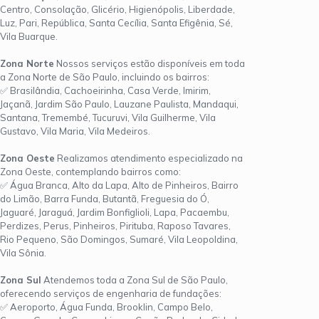
Centro, Consolação, Glicério, Higienópolis, Liberdade,
Luz, Pari, República, Santa Cecília, Santa Efigênia, Sé,
Vila Buarque.
Zona Norte
Nossos serviços estão disponíveis em toda
a Zona Norte de São Paulo, incluindo os bairros:
✅ Brasilândia, Cachoeirinha, Casa Verde, Imirim,
Jaçanã, Jardim São Paulo, Lauzane Paulista, Mandaqui,
Santana, Tremembé, Tucuruvi, Vila Guilherme, Vila
Gustavo, Vila Maria, Vila Medeiros.
Zona Oeste
Realizamos atendimento especializado na
Zona Oeste, contemplando bairros como:
✅ Água Branca, Alto da Lapa, Alto de Pinheiros, Bairro
do Limão, Barra Funda, Butantã, Freguesia do Ó,
Jaguaré, Jaraguá, Jardim Bonfiglioli, Lapa, Pacaembu,
Perdizes, Perus, Pinheiros, Pirituba, Raposo Tavares,
Rio Pequeno, São Domingos, Sumaré, Vila Leopoldina,
Vila Sônia.
Zona Sul
Atendemos toda a Zona Sul de São Paulo,
oferecendo serviços de engenharia de fundações:
✅ Aeroporto, Água Funda, Brooklin, Campo Belo,