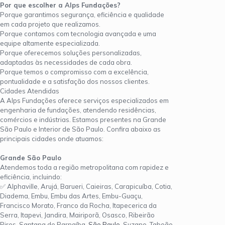
Por que escolher a Alps Fundações?
Porque garantimos segurança, eficiência e qualidade
em cada projeto que realizamos.
Porque contamos com tecnologia avançada e uma
equipe altamente especializada.
Porque oferecemos soluções personalizadas,
adaptadas às necessidades de cada obra.
Porque temos o compromisso com a excelência,
pontualidade e a satisfação dos nossos clientes.
Cidades Atendidas
A Alps Fundações oferece serviços especializados em
engenharia de fundações, atendendo residências,
comércios e indústrias. Estamos presentes na Grande
São Paulo e Interior de São Paulo. Confira abaixo as
principais cidades onde atuamos:
Grande São Paulo
Atendemos toda a região metropolitana com rapidez e
eficiência, incluindo:
✅ Alphaville, Arujá, Barueri, Caieiras, Carapicuíba, Cotia,
Diadema, Embu, Embu das Artes, Embu-Guaçu,
Francisco Morato, Franco da Rocha, Itapecerica da
Serra, Itapevi, Jandira, Mairiporã, Osasco, Ribeirão
Pires, Santana de Parnaíba,
São Paulo
, Suzano, Taboão