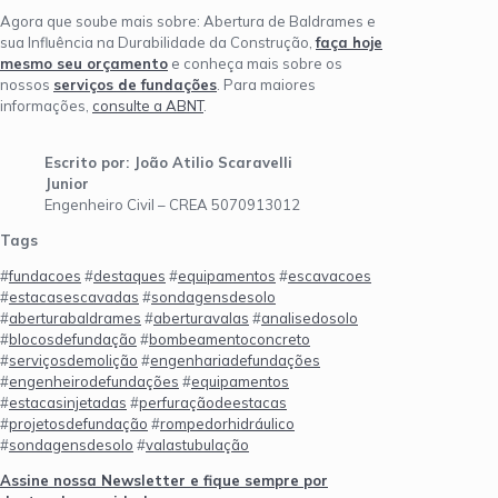
Agora que soube mais sobre: Abertura de Baldrames e
sua Influência na Durabilidade da Construção,
faça hoje
mesmo seu orçamento
e conheça mais sobre os
nossos
serviços de fundações
. Para maiores
informações,
consulte a ABNT
.
Escrito por: João Atilio Scaravelli
Junior
Engenheiro Civil – CREA 5070913012
Tags
#
fundacoes
#
destaques
#
equipamentos
#
escavacoes
#
estacasescavadas
#
sondagensdesolo
#
aberturabaldrames
#
aberturavalas
#
analisedosolo
#
blocosdefundação
#
bombeamentoconcreto
#
serviçosdemolição
#
engenhariadefundações
#
engenheirodefundações
#
equipamentos
#
estacasinjetadas
#
perfuraçãodeestacas
#
projetosdefundação
#
rompedorhidráulico
#
sondagensdesolo
#
valastubulação
Assine nossa Newsletter e fique sempre por