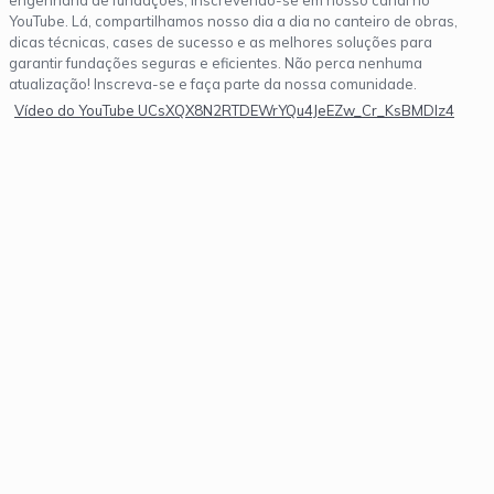
engenharia de fundações, inscrevendo-se em nosso canal no
YouTube. Lá, compartilhamos nosso dia a dia no canteiro de obras,
dicas técnicas, cases de sucesso e as melhores soluções para
garantir fundações seguras e eficientes. Não perca nenhuma
atualização! Inscreva-se e faça parte da nossa comunidade.
Vídeo do YouTube UCsXQX8N2RTDEWrYQu4JeEZw_Cr_KsBMDlz4