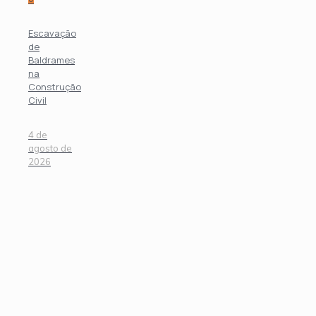
Escavação
de
Baldrames
na
Construção
Civil
4 de
agosto de
2026