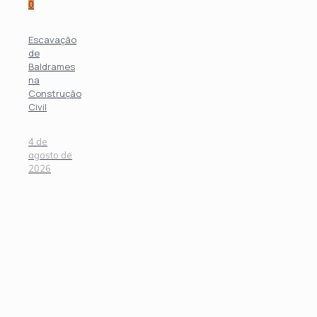
0
Escavação
de
Baldrames
na
Construção
Civil
4 de
agosto de
2026