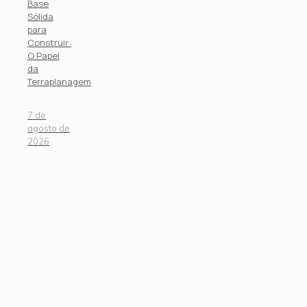
Base
Sólida
para
Construir:
O Papel
da
Terraplanagem
7 de
agosto de
2026