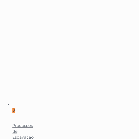
0
Processos
de
Escavação