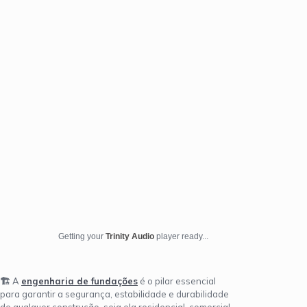
Getting your
Trinity Audio
player ready...
🏗️
A
engenharia de fundações
é o pilar essencial
para garantir a segurança, estabilidade e durabilidade
de qualquer construção, seja ela residencial, comercial