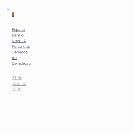
0
Espaço
para o
Novo: A
Força dos
Serviços
de
Demolição
31 de
julho de
2026