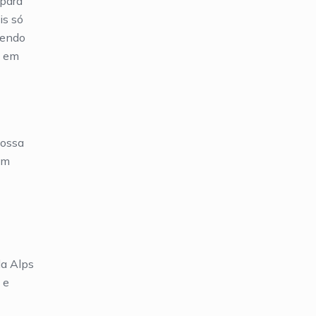
 para
is só
dendo
a em
nossa
om
da Alps
 e