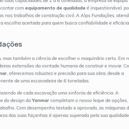
ndo suas capacidades de 2 a 6 toneladas, a empresa se equipa
e contar com
equipamento de qualidade
é inquestionável, po
ias nos trabalhos de construção civil. A Alps Fundações, aten
 a escolha acertada para quem busca confiabilidade e eficáci
ndações
o, mas também a ciência de escolher o maquinário certo. Em 
deiras extensões da vontade humana de construir e inovar. C
nmar
, oferecemos robustez e precisão para sua obra, desde a
onente de uma escavadeira de 6 toneladas.
azendo de cada escavação uma sinfonia de eficiência. A
de do design da
Yanmar
completam o nosso leque de opções,
 trabalho. Com desempenho testado e aprovado, as máquinas 
eza das suas façanhas é apenas superada pela sua qualidade