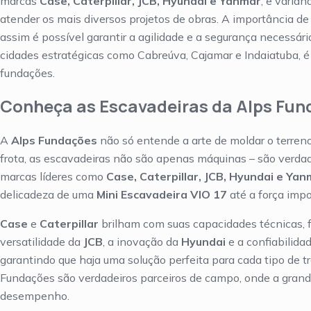
marcas
Case, Caterpillar, JCB, Hyundai e Yanmar
, e varia
atender os mais diversos projetos de obras. A importância d
assim é possível garantir a agilidade e a segurança necessár
cidades estratégicas como Cabreúva, Cajamar e Indaiatuba, é
fundações.
Conheça as Escavadeiras da Alps Fu
A
Alps Fundações
não só entende a arte de moldar o terren
frota, as escavadeiras não são apenas máquinas – são verda
marcas líderes como
Case, Caterpillar, JCB, Hyundai e Ya
delicadeza de uma
Mini Escavadeira VIO 17
até a força imp
Case
e
Caterpillar
brilham com suas capacidades técnicas, f
versatilidade da
JCB
, a inovação da
Hyundai
e a confiabilida
garantindo que haja uma solução perfeita para cada tipo de
Fundações são verdadeiros parceiros de campo, onde a grand
desempenho.