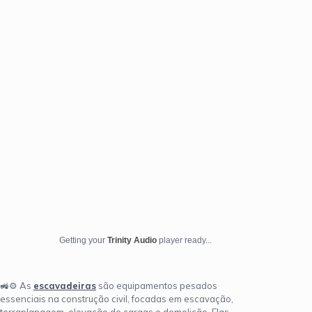
Getting your
Trinity Audio
player ready...
🚜⚙️ As
escavadeiras
são equipamentos pesados
essenciais na construção civil, focadas em escavação,
terraplanagem, elevação de cargas e demolição. Elas