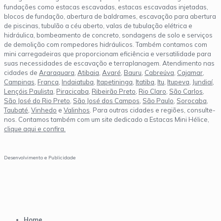
fundações como estacas escavadas, estacas escavadas injetadas,
blocos de fundação, abertura de baldrames, escavação para abertura
de piscinas, tubulão a céu aberto, valas de tubulação elétrica e
hidráulica, bombeamento de concreto, sondagens de solo e serviços
de demolição com rompedores hidráulicos. Também contamos com
mini carregadeiras que proporcionam eficiência e versatilidade para
suas necessidades de escavação e terraplanagem. Atendimento nas
cidades de
Araraquara
,
Atibaia
,
Avaré
,
Bauru
,
Cabreúva
,
Cajamar
,
Campinas
,
Franca
,
Indaiatuba
,
Itapetininga
,
Itatiba
,
Itu
,
Itupeva
,
Jundiaí
,
Lençóis Paulista
,
Piracicaba
,
Ribeirão Preto
,
Rio Claro
,
São Carlos
,
São José do Rio Preto
,
São José dos Campos
,
São Paulo
,
Sorocaba
,
Taubaté
,
Vinhedo
e
Valinhos
. Para outras cidades e regiões, consulte-
nos. Contamos também com um site dedicado a Estacas Mini Hélice,
clique aqui e confira.
Desenvolvimento e Publicidade
Home