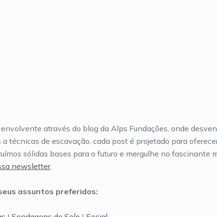
envolvente através do blog da Alps Fundações, onde desven
 técnicas de escavação, cada post é projetado para oferecer 
ruímos sólidas bases para o futuro e mergulhe no fascinante
sa newsletter
.
seus assuntos preferidos:
as
|
Sondagens de Solo
|
Social