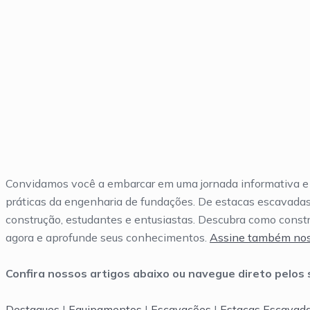
Blog
Convidamos você a embarcar em uma jornada informativa e 
práticas da engenharia de fundações. De estacas escavadas a
construção, estudantes e entusiastas. Descubra como const
agora e aprofunde seus conhecimentos.
Assine também nos
Confira nossos artigos abaixo ou navegue direto pelos 
Destaques
|
Equipamentos
|
Escavações
|
Estacas Escavad